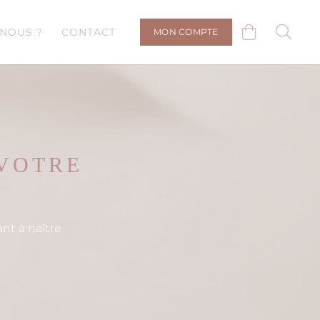
NOUS ?
CONTACT
MON COMPTE
 VOTRE
nt à naître