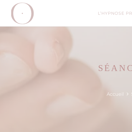
L’HYPNOSE P
SÉANC
Accueil