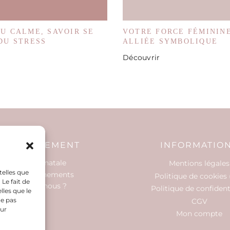
U CALME, SAVOIR SE
VOTRE FORCE FÉMININ
DU STRESS
ALLIÉE SYMBOLIQUE
Découvrir
COMPAGNEMENT
INFORMATIO
’hypnose prénatale
Mentions légales
telles que
s accompagnements
Politique de cookies 
Le fait de
ui sommes-nous ?
Politique de confident
lles que le
Contact
ne pas
CGV
sur
Mon compte