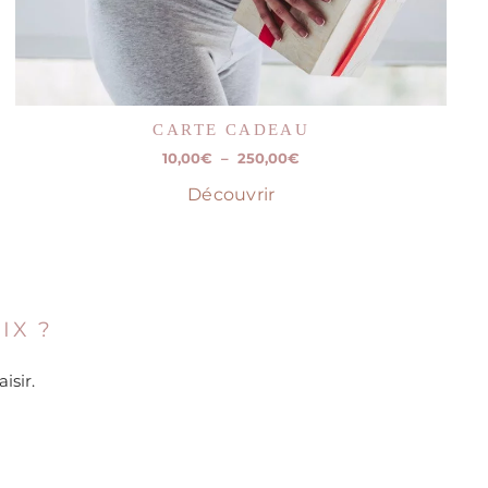
CARTE CADEAU
Plage
10,00
€
–
250,00
€
de
Découvrir
prix :
10,00€
à
250,00€
IX ?
isir.